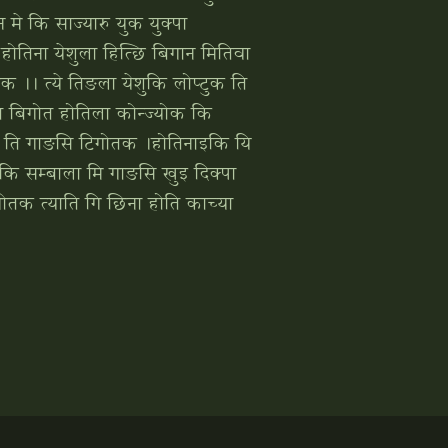
 कि साज्‍यारु युक युक्‍पा
होतिना येशुला हित्‍छि बिगान मितिवा
यारेक ।। त्‍ये तिङला येशुकि लोप्‍टुक ति
त बिगोत होतिला कोन्‍ज्‍योक कि
‍या ति गाङसि टिगोतक ।होतिनाइकि यि
 कि सम्‍बाला मि गाङसि खुइ दिक्‍पा
म्गोतक त्‍याति गि छिना होति काच्‍या