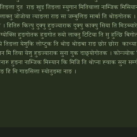
िङला दुत राङ खुइ तिङला स्‍युगान मितिवाला नाम्‍जिक मिसियान मे
क्‍तु जोजोवा त्‍याङला राङ सा जम्‍बुलिङ सार्बा ति थोङगोतक । 
ाक । हितिरु कित्‍पु दुक्‍पु हुङज्‍याराक दुक्‍पु काक्‍पु सिया ति मिउब्‍
ोक्‍सि हुङगोतक हुङगोत ख्‍यो लाक्‍तु टिटिवा ति सु हुत्‍छि बिगो
्‍ये तिङला येशुकि लोप्‍टुक ति थोङ थोङबा राङ छोर छोरा काच्
गान मि तिवा येशु हुङज्‍याराक सुना गुक दाछ्‍योगोतक । कोन्‍ज्‍योक
 ज्‍यानारु हुङना नाम्‍जिक मिस्‍यान कि मिजि ति थोप्‍ना ह्‍वाक सुना स
ुलिङ हि मि गाङसिला स्‍योतुङमा नाङ ।