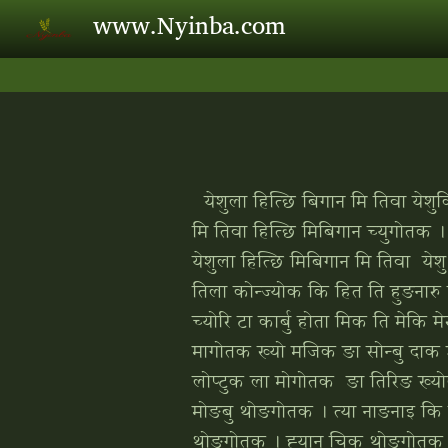
Skip to main content
www.Nyinba.com
येशुला हित्‍छि बिगान मि तिवा येशुक
मि तिवा हित्‍छि मिबिगान च्‍युगोतक ।
येशुला हित्‍छि मिबिगान मि तिवा येश
तिला कोन्‍ज्‍योक कि हित ति हुङनार
च्‍योरि टा कार्बु होता मिक ति मेकि 
मागोतक ख्‍यो मजिक ङा सोन्‍बु दाक
लोप्‍टुक ला मोगोतक ङा तिरिङ ख्‍योल
मोङबु थोङगोतक । त्‍या नाङनाइ कि का
थोङगोतक । ह्‍यान चिक थोङगोतक सा जा