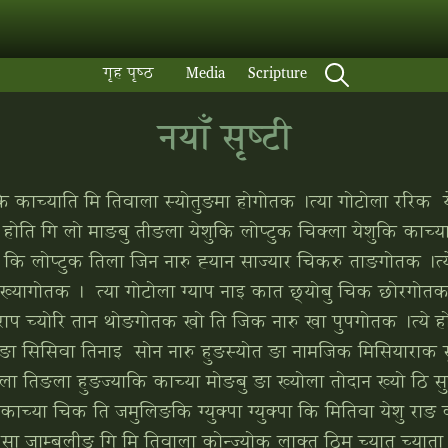
गृह पृष्‍ठ
Media
Scripture
नयाँ सृष्‍टी
ि काच्‍याति मि तिवाला स्‍योतुङमा होगोतक ।त्‍या गोटोला ररिक य
 होति गि लो माङबु तीङला येशुकि लोप्‍टुक चिक्‍ला येशुकि काच्‍य
ु कि लोप्‍टुक तिला जिन नारु ह्‍यान साज्‍यार चिकरु ताङगोतक ।त्
ु ख्‍यागोतक । त्‍या गोटोला ग्याप नाइ कात छ्‍योबु चिक छोरग
मेराप च्‍योरि तान थोङगोतक खो ति जिक नारु खा पुपगोतक ।त्‍ये होति
 ङा सिसिवा तिनाइ सोन नारु हुङस्‍योत ङा नामजिक मिसियाराक सु
ा तिङला हुङज्‍याकि काच्‍या मोङबु ङा ख्‍योला तोदान ख्‍यो ठि सु
च्‍या चिक ति जमुलिङकि ग्‍युक्‍पा ग्‍युक्‍पा कि मितिवा येशु रा
म्‍बुलीङ गि मि तिवाला कोन्‍ज्‍योक लाक्‍तु ठिम च्‍यात च्‍याता