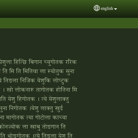
english
Select your langua
ेशुला हित्‍छि बिगान च्‍युगोतक ररिक
ा ति मि ति मितिवा ला स्‍योतुक सुना
‍ये तिङला निजिक येशुकि लोप्‍टुक
ोतक । खो लोकनारु तागोतक होतिना मि
 येशु हिगोतक । त्‍ये येशुलाक्‍तु
ना निगोतक ।येशु लाक्‍तु खुई
ना मागोतक त्‍या गोटोला काच्‍या
ङ कोनज्‍योक ला खाबु तोङगान ति
 ति थोङगोतक ।त्‍ये तिङला येशु ति