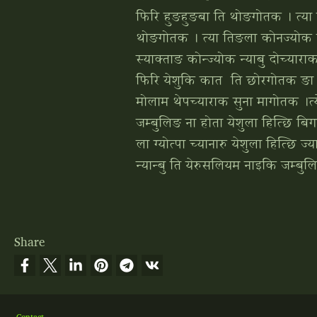
फिरि हुङहुङबा ति थोङगोतक । त्‍या त
थोङगोतक । त्‍या तिङला कोनज्‍योक ला
स्‍याक्‍ताङ कोन्‍ज्‍योक न्‍याबु दोच्‍यार
फिरि येशुकि कात ति छोरगोतक ङा ग्‍य
मोलाम थेपच्‍याराक सुना मागोतक ।त
जम्‍बुलिङ ना होता येशुला हित्‍छि बि
ला ग्‍योत्‍पा च्‍यानारु येशुला हित्‍छि
न्‍यान्‍बु ति येरुसलियम नाइकि जम्‍ब
Share
Footer