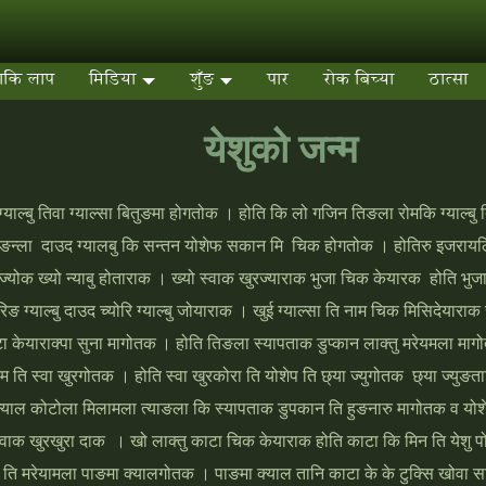
वाकि लाप
मिडिया
शुँङ
पार
रोक बिच्‍या
ठात्‍सा
येशुको जन्‍म
‍याल्‍बु तिवा ग्‍याल्‍सा बितुङमा होगतोक । होति कि लो गजिन तिङला रोमकि ग्‍याल्‍बु त
न्‍ला दाउद ग्‍यालबु कि सन्‍तन योशेफ सकान मि चिक होगतोक । होतिरु इजरायलिकि
‍ज्‍योक ख्‍यो न्‍याबु होताराक । ख्‍यो स्‍वाक खुरज्‍याराक भुजा चिक केयारक होति भुजा
िङ ग्‍याल्‍बु दाउद च्‍योरि ग्‍याल्‍बु जोयाराक । खुई ग्‍याल्‍सा ति नाम चिक मिसिदेया
ा केयाराक्‍पा सुना मागोतक
। होति तिङला स्‍यापताक डुप्‍कान लाक्‍तु मरेयमला मागोतक
म ति स्‍वा खुरगोतक । होति स्‍वा खुरकोरा ति योशेप ति छ्या ज्‍युगोतक छ्‍या ज्‍
 न्‍याल कोटोला मिलामला त्‍याङला कि स्‍यापताक डुपकान ति हुङनारु मागोतक व योशे
 स्‍वाक खुरखुरा दाक । खो लाक्‍तु काटा चिक केयाराक होति काटा कि मिन ति येशु पोर
प ति मरेयामला पाङमा क्‍यालगोतक । पाङमा क्‍याल तानि काटा के के टुक्‍सि खोवा सा