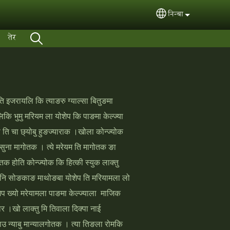
निन्बा
Select your langua
तेर
ि इजरायलि कि त्‍याङरु ग्‍याल्‍सा बितुङमा
 भुमु मरियम ला योशेप कि पाङमा केल्‍ज्‍या
 ति चा छ्‍योबु हुङज्‍याराक ।खोला कोन्‍ज्‍योक
राक सुना मागोतक । त्‍ये मरेयम ति मागोतक ङा
 होति कोन्‍ज्‍योक कि हित्‍की स्‍युक लाक्‍तु
युङतानि सोङकाङ माथोङबा योशेप ति मरियामला लो
प ख्‍यो मरेयामला पाङमा केल्‍ज्‍याला माजिक
 ।खो लाक्‍तु मि तिवाला दिक्‍पा नाई
उ न्‍याबु मान्‍यालगोतक । त्‍या तिङला रोमकि