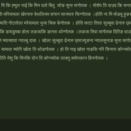
ु कि मि कि ह्‍युल नाई कि मिन दर्ता बितु सोङ सुना मागोतक । योशेप ति दाउद कि सन
फ ति मरियामला खेरनारु बेथलियम सगान साज्‍यारु फिन्‍गोतक ।होति ना मि मोङबु हुङ
 त्‍याति गोटतोला मरेयामला भुजा चिक केगोतक । होति काटा तिला सुल्‍बुवा ढेनारु छ्
होतिकि डामडुमबा होता लङजाकि ङान्‍ला थोन्‍गोतक ।लङजा तिवा मागोतक दिरिङ दाउदकि
 च्‍याच्‍यावा ग्‍याल्‍बु दाक । खोला सुल्‍बुवा ढेनारु छ्‍याज्‍युङना न्‍यालसुनाङ सुना
मामावा च्‍योरि खोवा ति थोङगोतक । हो ति नाइ खोवा गाङसि गरि सिनारु कोन्‍ज्‍यो
ोति येशु कि मिनकि दोन ति कोन्‍ज्‍योक लाक्‍तु क्‍योपकान हिनगोतक ।