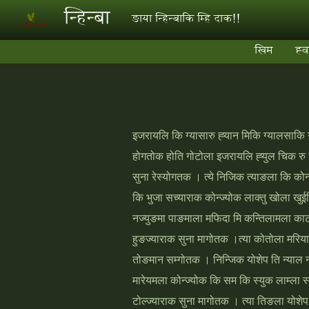
Skip to main content
न्‍हिन्‍बा
ङाया न्‍हिन्‍बाकि म्‍हि दाक!!
खिम
ह्‍
इजरायलि कि ग्‍यासारु ह्‍यान मिकि ग्‍यालसाकि ग्
होगतोक होति गोटोला इजरायलि ह्‍युल चिक रु ङ
सुना रेस्‍योगतक । त्‍ये निजिक त्‍याङला कि कोन्
कि भुजा सच्‍याराक कोन्‍ज्‍योक लाक्‍तु खोला खुईर
नज्‍युङमा पाङमाला मफिदा मि कन्‍तिलामला काट
हुङज्‍याराक सुना मागोतक ।त्‍या कोतोला मरिया
तोङमान सम्‍गोतक । निन्‍जिक योशेप ति ‍न्‍याल
मारेयमला कोन्‍ज्‍योक कि सम कि स्‍युक लाम्‍ला
टोल्‍ज्‍याराक सुना मागोतक । त्‍या तिङला योशे