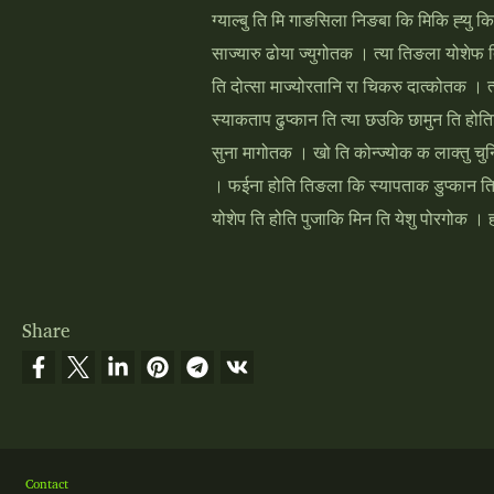
ग्‍याल्‍बु ति मि गाङसिला निङबा कि मिकि ह्‍य
साज्‍यारु ढोया ज्‍युगोतक । त्‍या तिङला योशे
ति दोत्‍सा माज्‍योरतानि रा चिकरु दात्‍कोतक ।
स्‍याकताप ढुप्‍कान ति त्‍या छउकि छामुन ति 
सुना मागोतक । खो ति कोन्‍ज्‍योक क लाक्‍तु चुनि
। फईना होति तिङला कि स्‍यापताक डुप्‍कान ति 
योशेप ति होति पुजाकि मिन ति येशु पोरगोक । ह
Share
Footer
Contact