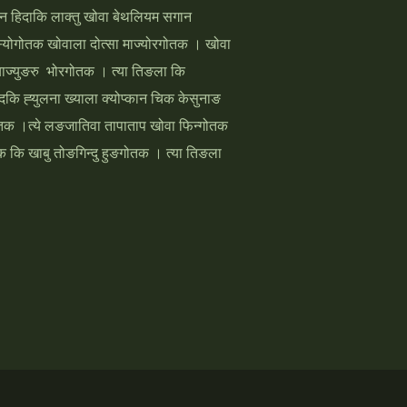
्‍तन हिदाकि लाक्‍तु खोवा बेथलियम सगान
स्‍योगोतक खोवाला दोत्‍सा माज्‍योरगोतक । खोवा
‍याज्‍युङरु भोरगोतक । त्‍या तिङला कि
 ह्‍युलना ख्‍याला क्‍योप्‍कान चिक केसुनाङ
 मागोतक ।त्‍ये लङजातिवा तापाताप खोवा फिन्‍गोतक
क कि खाबु तोङगिन्‍दु हुङगोतक । त्‍या तिङला